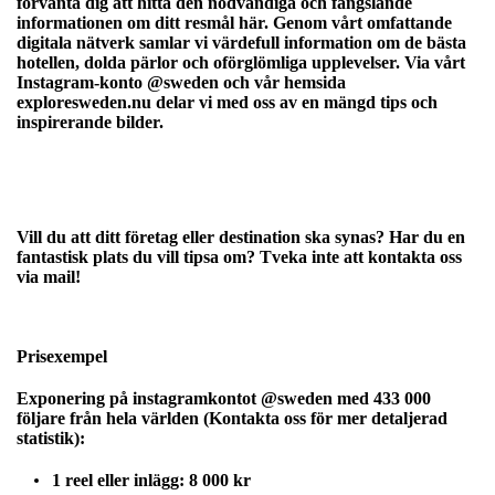
förvänta dig att hitta den nödvändiga och fängslande
informationen om ditt resmål här. Genom vårt omfattande
digitala nätverk samlar vi värdefull information om de bästa
hotellen, dolda pärlor och oförglömliga upplevelser. Via vårt
Instagram-konto
@sweden
och vår hemsida
exploresweden.nu delar vi med oss av en mängd tips och
inspirerande bilder.
Vill du att ditt företag eller destination ska synas? Har du en
fantastisk plats du vill tipsa om? Tveka inte att kontakta oss
via mail!
Prisexempel
Exponering på instagramkontot @sweden med 433 000
följare från hela världen (Kontakta oss för mer detaljerad
statistik):
1 reel eller inlägg: 8 000 kr