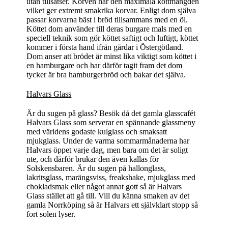
utan tillsatser. Korven har den maximala köttmängden
vilket ger extremt smakrika korvar. Enligt dom själva
passar korvarna bäst i bröd tillsammans med en öl.
Köttet dom använder till deras burgare mals med en
speciell teknik som gör köttet saftigt och luftigt, köttet
kommer i första hand ifrån gårdar i Östergötland.
Dom anser att brödet är minst lika viktigt som köttet i
en hamburgare och har därför tagit fram det dom
tycker är bra hamburgerbröd och bakar det själva.
Halvars Glass
Är du sugen på glass? Besök då det gamla glasscafét
Halvars Glass som serverar en spännande glassmeny
med världens godaste kulglass och smaksatt
mjukglass. Under de varma sommarmånaderna har
Halvars öppet varje dag, men bara om det är soligt
ute, och därför brukar den även kallas för
Solskensbaren. Är du sugen på hallonglass,
lakritsglass, marängsviss, freakshake, mjukglass med
chokladsmak eller något annat gott så är Halvars
Glass stället att gå till. Vill du känna smaken av det
gamla Norrköping så är Halvars ett självklart stopp så
fort solen lyser.