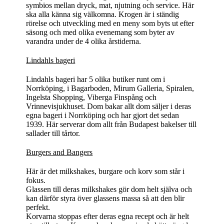
symbios mellan dryck, mat, njutning och service. Här
ska alla känna sig välkomna. Krogen är i ständig
rörelse och utveckling med en meny som byts ut efter
säsong och med olika evenemang som byter av
varandra under de 4 olika årstiderna.
Lindahls bageri
Lindahls bageri har 5 olika butiker runt om i
Norrköping, i Bagarboden, Mirum Galleria, Spiralen,
Ingelsta Shopping, Viberga Finspång och
Vrinnevisjukhuset. Dom bakar allt dom säljer i deras
egna bageri i Norrköping och har gjort det sedan
1939. Här serverar dom allt från Budapest bakelser till
sallader till tårtor.
Burgers and Bangers
Här är det milkshakes, burgare och korv som står i
fokus.
Glassen till deras milkshakes gör dom helt själva och
kan därför styra över glassens massa så att den blir
perfekt.
Korvarna stoppas efter deras egna recept och är helt