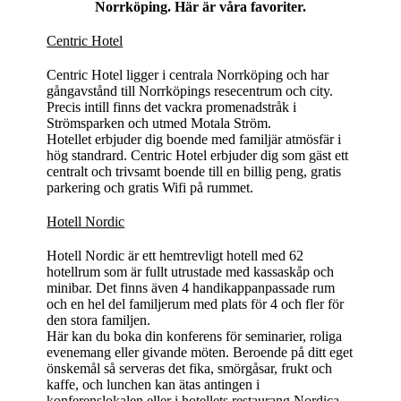
Norrköping. Här är våra favoriter.
Centric Hotel
Centric Hotel ligger i centrala Norrköping och har
gångavstånd till Norrköpings resecentrum och city.
Precis intill finns det vackra promenadstråk i
Strömsparken och utmed Motala Ström.
Hotellet erbjuder dig boende med familjär atmösfär i
hög standrard. Centric Hotel erbjuder dig som gäst ett
centralt och trivsamt boende till en billig peng, gratis
parkering och gratis Wifi på rummet.
Hotell Nordic
Hotell Nordic är ett hemtrevligt hotell med 62
hotellrum som är fullt utrustade med kassaskåp och
minibar. Det finns även 4 handikappanpassade rum
och en hel del familjerum med plats för 4 och fler för
den stora familjen.
Här kan du boka din konferens för seminarier, roliga
evenemang eller givande möten. Beroende på ditt eget
önskemål så serveras det fika, smörgåsar, frukt och
kaffe, och lunchen kan ätas antingen i
konferenslokalen eller i hotellets restaurang Nordica.