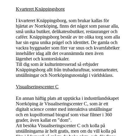
Kvarteret Knäppingsborg
I kvarteret Knäppingsborg, som brukar kallas för
hjärtat av Norrköping, finns det något som passar alla,
små unika butiker, delikatessbutiker, restauranger och
caféer. Knäppingsborg består av tre olika torg som alla
har sin egna unika prägel och identitet. De gamla och
vackra byggnader som förr var snus och kvarnfabriker
innehåller idag allt det ovannämnda men även
lägenhet och kontorslokaler.
Till dig som är kulturintresserad så erbjuder
Knäppingsborg allt från trubaduraftnar, sommarteater,
utställningar och Norrköpingsnostalgi i världsklass.
Visualiseringscenter C
En annan häftig plats att upptäcka i industrilandskapet
Norrköping är Visualiseringscenter C, som är ett
digitalt science center med interaktiva utställningar
och en kupolformad biograf som visar filmer i 360
grader, även kallat en "dom".
Att besöka Visualiseringscenter C och kolla på
utställningarna är helt gratis, men om du vill kolla på