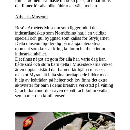
film i "domen" så måste du boka plats, och där finns
det filmer för alla olika åldrar att välja mellan.
Arbetets Museum
Besök Arbetets Museum som ligger mitt i det
industrilandskap som Norrköping har, i en väldigt
speciell och gul byggnad som kallas för Strykjärnet.
Detta museum bjuder dig på många interaktiva
moment som kretsar kring kultur och arbete inom
industrisamhället.
Det finns något att göra för alla här, varje dag kan
både små och stora barn delta i Museideckarna vilket
är en upptäcktsfärd där barnen får hjälpa museets
maskot Myran att hitta sina borttappade bilder med
hjälp av ledtrådar, på helger och lov finns det extra
aktiviteter för barn i deras kreativa verkstad på våning
5, och dom anordnar även debatt- och kulturkvällar,
seminarier och konferenser.