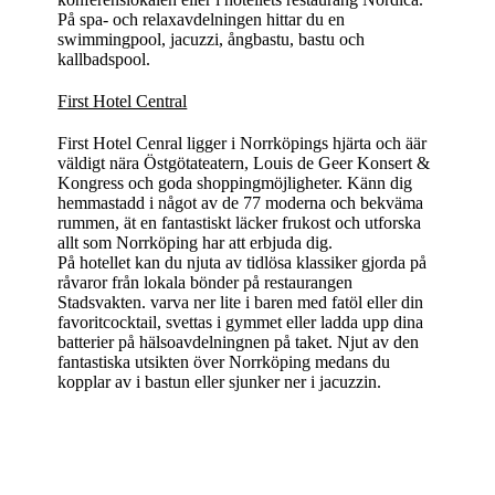
På spa- och relaxavdelningen hittar du en
swimmingpool, jacuzzi, ångbastu, bastu och
kallbadspool.
First Hotel Central
First Hotel Cenral ligger i Norrköpings hjärta och äär
väldigt nära Östgötateatern, Louis de Geer Konsert &
Kongress och goda shoppingmöjligheter. Känn dig
hemmastadd i något av de 77 moderna och bekväma
rummen, ät en fantastiskt läcker frukost och utforska
allt som Norrköping har att erbjuda dig.
På hotellet kan du njuta av tidlösa klassiker gjorda på
råvaror från lokala bönder på restaurangen
Stadsvakten. varva ner lite i baren med fatöl eller din
favoritcocktail, svettas i gymmet eller ladda upp dina
batterier på hälsoavdelningnen på taket. Njut av den
fantastiska utsikten över Norrköping medans du
kopplar av i bastun eller sjunker ner i jacuzzin.