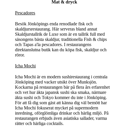
Mat & dryck
Pescadores
Besök Jönköpings enda renodlade fisk och
skaldjursrestaurang. Här serveras bland annat
Skaldjurstallrik de Luxe som är en tallrik full med
säsongens bästa skaldjur, traditionella Fish & chips
och Tapas a'la pescadores. I restaurangens
direktanslutna butik kan du köpa fisk, skaldjur och
röror.
Icha Mochi
Icha Mochi är en modern sushirestaurang i centrala
Jönköping med vacker utsikt över Munksjön.
Kockarna på restaurangen bär på flera års erfarenhet
och vet hur äkta japansk sushi ska smaka, närmare
äkta sushi och Tokyo kommer du inte i Jönköping.
För att få dig som gäst att känna dig väl bemött har
Icha Mochi fokuserat mycket på supermodern
inredning, oförglömliga drinkar och härlig miljö. På
restaurangen erbjuds även asiatiska sallader, varma
rätter och härliga cocktails.