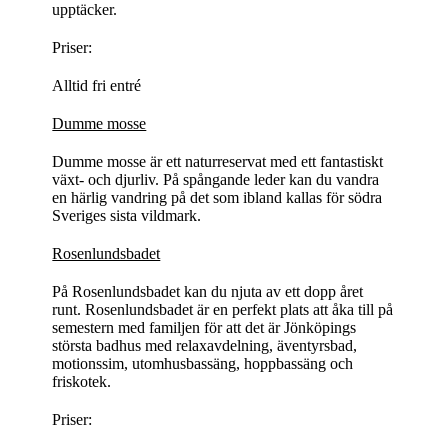
upptäcker.
Priser:
Alltid fri entré
Dumme mosse
Dumme mosse är ett naturreservat med ett fantastiskt
växt- och djurliv. På spångande leder kan du vandra
en härlig vandring på det som ibland kallas för södra
Sveriges sista vildmark.
Rosenlundsbadet
På Rosenlundsbadet kan du njuta av ett dopp året
runt. Rosenlundsbadet är en perfekt plats att åka till på
semestern med familjen för att det är Jönköpings
största badhus med relaxavdelning, äventyrsbad,
motionssim, utomhusbassäng, hoppbassäng och
friskotek.
Priser: