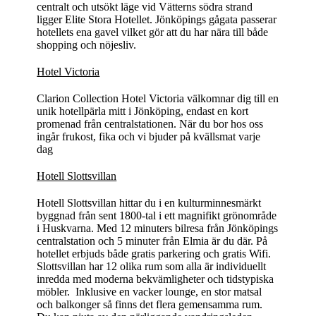
centralt och utsökt läge vid Vätterns södra strand
ligger Elite Stora Hotellet. Jönköpings gågata passerar
hotellets ena gavel vilket gör att du har nära till både
shopping och nöjesliv.
Hotel Victoria
Clarion Collection Hotel Victoria välkomnar dig till en
unik hotellpärla mitt i Jönköping, endast en kort
promenad från centralstationen. När du bor hos oss
ingår frukost, fika och vi bjuder på kvällsmat varje
dag
Hotell Slottsvillan
Hotell Slottsvillan hittar du i en kulturminnesmärkt
byggnad från sent 1800-tal i ett magnifikt grönområde
i Huskvarna. Med 12 minuters bilresa från Jönköpings
centralstation och 5 minuter från Elmia är du där. På
hotellet erbjuds både gratis parkering och gratis Wifi.
Slottsvillan har 12 olika rum som alla är individuellt
inredda med moderna bekvämligheter och tidstypiska
möbler. Inklusive en vacker lounge, en stor matsal
och balkonger så finns det flera gemensamma rum.